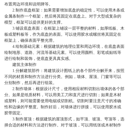
布置周边环境和说明牌等。
2.制作底盘框架：如果需要增加底盘的稳定性，可以使用木条或
金属条制作一个框架，然后将其固定在底盘上。对于大型或复杂的
模型，框架可以提供更好的支撑。
3.铺设底盘表面：在框架上铺设一层平整的材料，如厚纸板、木
板或塑料板等，作为底盘的表面。可以使用胶水或螺丝将其固定在
框架上，确保表面平整光滑。
4.绘制基础元素：根据建筑的地理位置和周边环境，在底盘表面
绘制地形、道路、河流等基础元素。可以使用颜料、彩笔或贴纸等
进行绘制和装饰，使底盘更具真实感。
建筑主体制作
1.分解建筑部件：将建筑设计图纸上的各个部件分解开来，按照
不同的材质和制作方法进行分类。例如，墙体、屋顶、门窗等可以
分别制作，然后再进行组装。
2.制作墙体：根据设计尺寸，使用相应材料切割出墙体的各个部
分。如果是纸质材料，可以用美工刀和直尺进行切割；如果是木材
或塑料，则可能需要使用电锯或切割机。切割时要注意尺寸的准确
性和边缘的平整度。制作好后，对墙体进行拼接，可以使用胶水或
胶带固定。
3.制作屋顶：根据建筑的屋顶形式，如平顶、坡顶、穹顶等，选
择合适的材料和方法进行制作。对于坡顶，可以用纸张或木材制作