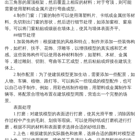
出三角形的屋顶框架，然后覆盖上相应的材料；对于穹顶，则可能
需要使用塑料或金属片进行弯曲成型。
4.制作门窗：门窗的制作可以使用薄塑料片、卡纸或金属丝等材
料。先切割出门窗的形状，然后进行细节处理，如添加窗框、窗扇
等。可以将门窗粘贴或镶嵌在墙体上，使其与墙体表面齐平。
##细节处理
1.加装饰构件：根据建筑的风格和特点，制作并添加一些装饰构
件，如栏杆、扶手、花饰、浮雕等，以增强模型的真实感和艺术
感。这些装饰构件可以使用各种材料制作，如塑料、木材、金属
等，通过雕刻、切割、弯曲等工艺成型，然后粘贴或焊接在建筑主
体上。
2.制作配景：为了使建筑模型更加生动，需要添加一些配景，如
人物、车辆、植物、路灯等。可以购买一些现成的模型配件，也可
以自己动手制作。例如，用彩色纸制作植物，用塑料或金属制作车
辆等。将配景合理地布置在建筑模型周围，营造出一个完整的场
景。
表面处理
1.打磨：对建筑模型的表面进行打磨，使其光滑平整，消除因制
作过程中产生的毛刺、划痕等瑕疵。可以使用砂纸或打磨机进行打
磨，根据不同的材料和表面要求选择合适的砂纸目数。
2.上色：根据建筑的实际颜色和效果，选择合适的颜料对模型进