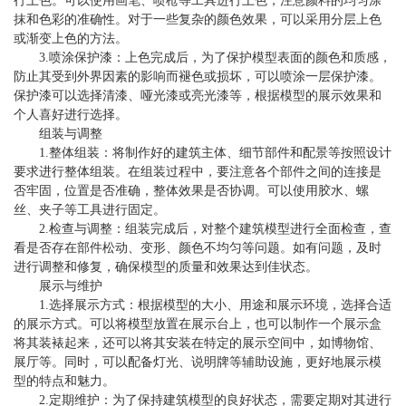
行上色。可以使用画笔、喷枪等工具进行上色，注意颜料的均匀涂
抹和色彩的准确性。对于一些复杂的颜色效果，可以采用分层上色
或渐变上色的方法。
3.喷涂保护漆：上色完成后，为了保护模型表面的颜色和质感，
防止其受到外界因素的影响而褪色或损坏，可以喷涂一层保护漆。
保护漆可以选择清漆、哑光漆或亮光漆等，根据模型的展示效果和
个人喜好进行选择。
组装与调整
1.整体组装：将制作好的建筑主体、细节部件和配景等按照设计
要求进行整体组装。在组装过程中，要注意各个部件之间的连接是
否牢固，位置是否准确，整体效果是否协调。可以使用胶水、螺
丝、夹子等工具进行固定。
2.检查与调整：组装完成后，对整个建筑模型进行全面检查，查
看是否存在部件松动、变形、颜色不均匀等问题。如有问题，及时
进行调整和修复，确保模型的质量和效果达到佳状态。
展示与维护
1.选择展示方式：根据模型的大小、用途和展示环境，选择合适
的展示方式。可以将模型放置在展示台上，也可以制作一个展示盒
将其装裱起来，还可以将其安装在特定的展示空间中，如博物馆、
展厅等。同时，可以配备灯光、说明牌等辅助设施，更好地展示模
型的特点和魅力。
2.定期维护：为了保持建筑模型的良好状态，需要定期对其进行