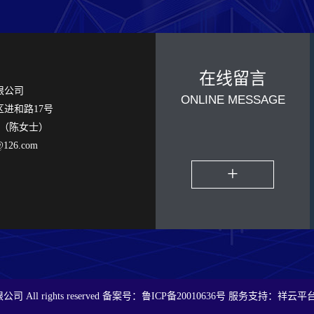
在线留言
限公司
ONLINE MESSAGE
进和路17号
53（陈女士）
@126.com
+
 All rights reserved 备案号：
鲁ICP备20010636号
服务支持：
祥云平